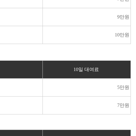
9만원
10만원
양
10일 대여료
5만원
7만원