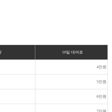
양
10일 대여료
4만원
5만원
6만원
7만원