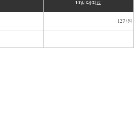
양
10일 대여료
12만원